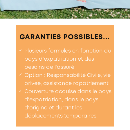
GARANTIES POSSIBLES...
✓
Plusieurs formules en fonction du
pays d'expatriation et des
besoins de l'assuré
✓
Option : Responsabilité Civile, vie
privée, assistance rapatriement
✓
Couverture acquise dans le pays
d'expatriation, dans le pays
d'origine et durant les
déplacements temporaires