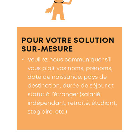
POUR VOTRE SOLUTION
SUR-MESURE
✓
Veuillez nous communiquer s’il
vous plait vos noms, prénoms,
date de naissance, pays de
destination, durée de séjour et
statut à l’étranger (salarié,
indépendant, retraité, étudiant,
stagiaire, etc.)