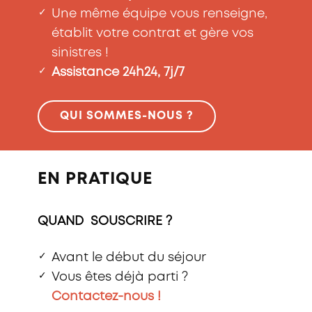
✓
Une même équipe vous renseigne,
établit votre contrat et gère vos
sinistres !
✓
Assistance 24h24, 7j/7
QUI SOMMES-NOUS ?
EN PRATIQUE
QUAND SOUSCRIRE ?
✓
Avant le début du séjour
✓
Vous êtes déjà parti ?
Contactez-nous !