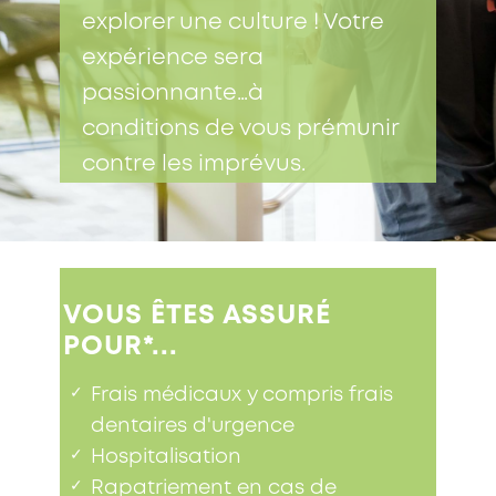
explorer une culture ! Votre
expérience sera
passionnante…à
conditions de vous prémunir
contre les imprévus.
VOUS ÊTES ASSURÉ
POUR*...
✓
Frais médicaux y compris frais
dentaires d'urgence
✓
Hospitalisation
✓
Rapatriement en cas de