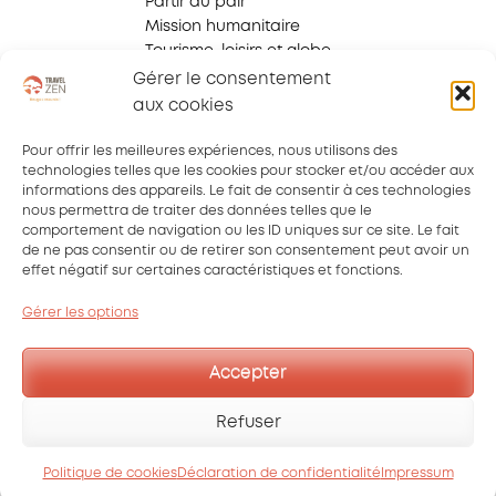
Partir au pair
Mission humanitaire
Tourisme, loisirs et globe
trotter
Gérer le consentement
Voyage d'affaires
aux cookies
Voyage scolaire
Pour offrir les meilleures expériences, nous utilisons des
technologies telles que les cookies pour stocker et/ou accéder aux
informations des appareils. Le fait de consentir à ces technologies
Qui sommes-nous ?
nous permettra de traiter des données telles que le
FAQ
comportement de navigation ou les ID uniques sur ce site. Le fait
Que faire en cas de
de ne pas consentir ou de retirer son consentement peut avoir un
sinistre ?
effet négatif sur certaines caractéristiques et fonctions.
Blog
Gérer les options
Mentions légales
Accepter
Politique de confidentialité
Site réalisé par
Nos mots sapiens
Refuser
Politique de cookies
Déclaration de confidentialité
Impressum