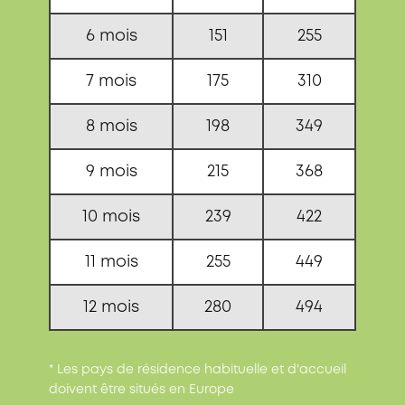
6 mois
151
255
7 mois
175
310
8 mois
198
349
9 mois
215
368
10 mois
239
422
11 mois
255
449
12 mois
280
494
* Les pays de résidence habituelle et d'accueil
doivent être situés en Europe