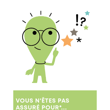
VOUS N'ÊTES PAS
ASSURÉ POUR*...