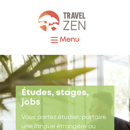
Menu
Études, stages,
jobs
Vous partez étudier, parfaire
une langue étrangère ou