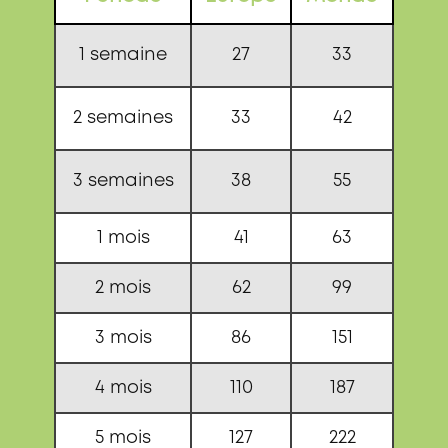
1 semaine
27
33
2 semaines
33
42
3 semaines
38
55
1 mois
41
63
2 mois
62
99
3 mois
86
151
4 mois
110
187
5 mois
127
222